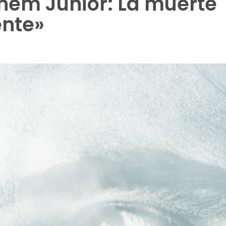
nem Junior: La muerte
dente»