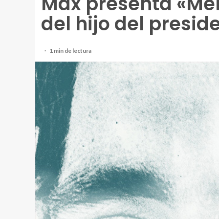
Max presenta «Me
del hijo del presi
1 min de lectura